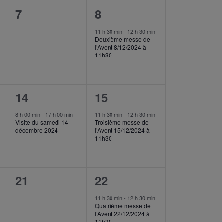
0
1
7
8
event,
event,
11 h 30 min
-
12 h 30 min
Deuxième messe de
l’Avent 8/12/2024 à
11h30
1
1
14
15
event,
event,
8 h 00 min
-
17 h 00 min
11 h 30 min
-
12 h 30 min
Visite du samedi 14
Troisième messe de
décembre 2024
l’Avent 15/12/2024 à
11h30
0
1
21
22
event,
event,
11 h 30 min
-
12 h 30 min
Quatrième messe de
l’Avent 22/12/2024 à
11h30