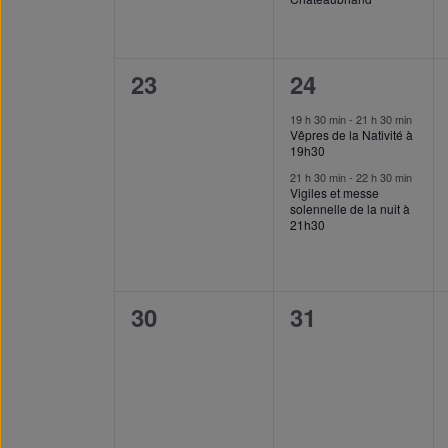
0
2
23
24
event,
events,
19 h 30 min
-
21 h 30 min
Vêpres de la Nativité à
19h30
21 h 30 min
-
22 h 30 min
Vigiles et messe
solennelle de la nuit à
21h30
0
0
30
31
event,
event,