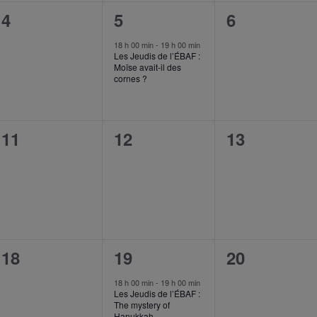
0
1
0
4
5
6
event,
event,
event,
18 h 00 min
-
19 h 00 min
Les Jeudis de l’ÉBAF :
Moïse avait-il des
cornes ?
0
0
0
11
12
13
event,
event,
event,
0
1
0
18
19
20
event,
event,
event,
18 h 00 min
-
19 h 00 min
Les Jeudis de l’ÉBAF :
The mystery of
Hanukkah