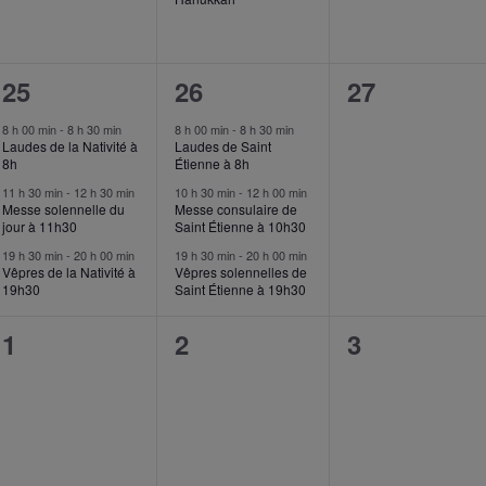
3
3
0
25
26
27
events,
events,
event,
8 h 00 min
-
8 h 30 min
8 h 00 min
-
8 h 30 min
Laudes de la Nativité à
Laudes de Saint
8h
Étienne à 8h
11 h 30 min
-
12 h 30 min
10 h 30 min
-
12 h 00 min
Messe solennelle du
Messe consulaire de
jour à 11h30
Saint Étienne à 10h30
19 h 30 min
-
20 h 00 min
19 h 30 min
-
20 h 00 min
Vêpres de la Nativité à
Vêpres solennelles de
19h30
Saint Étienne à 19h30
0
0
0
1
2
3
event,
event,
event,