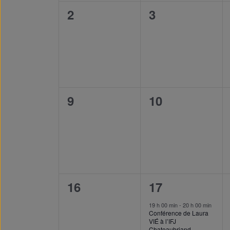
0
0
2
3
event,
event,
0
0
9
10
event,
event,
0
1
16
17
event,
event,
19 h 00 min
-
20 h 00 min
Conférence de Laura
VIÉ à l’IFJ
Chateaubriand