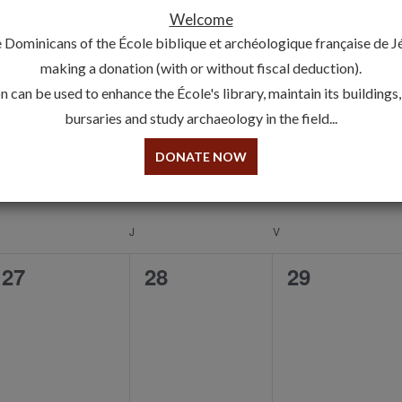
Welcome
 Dominicans of the École biblique et archéologique française de 
making a donation (with or without fiscal deduction).
 can be used to enhance the École's library, maintain its buildings
bursaries and study archaeology in the field...
DONATE NOW
2024
WEDNESDAY
J
THURSDAY
V
FRIDAY
0
0
0
27
28
29
event,
event,
event,