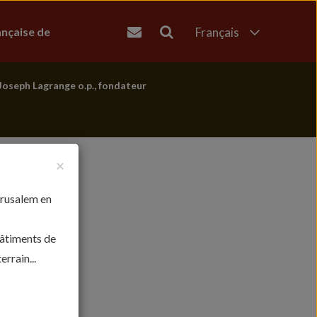
ançaise de
Français
English
العربية
Joseph Lagrange o.p., fondateur
עברית
×
érusalem en
bâtiments de
rrain...