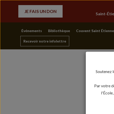
JE FAIS UN DON
Saint-Ét
Événements
Bibliothèque
Couvent Saint Étienne
Recevoir notre infolettre
Soutenez l
Par votre d
l'École