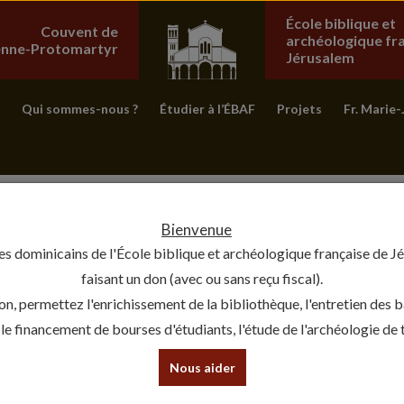
École biblique et
Couvent de
archéologique fr
ienne-Protomartyr
Jérusalem
Qui sommes-nous ?
Étudier à l’ÉBAF
Projets
Fr. Marie-
Bienvenue
es dominicains de l'École biblique et archéologique française de J
faisant un don (avec ou sans reçu fiscal).
on, permettez l'enrichissement de la bibliothèque, l'entretien des 
, le financement de bourses d'étudiants, l'étude de l'archéologie de te
Nous aider