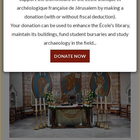
archéologique française de Jérusalem by making a
Notre fondateur, le Père Marie-Joseph Lagrange
donation (with or without fiscal deduction).
Les bâtiments aujourd’hui
Your donation can be used to enhance the École's library,
maintain its buildings, fund student bursaries and study
Le lieu du protomartyr
archaeology in the field...
L’ordre des prêcheurs
DONATE NOW