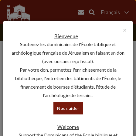
Français
English
×
العربية
Bienvenue
Soutenez les dominicains de l'École biblique et
עברית
archéologique française de Jérusalem en faisant un don
(avec ou sans reçu fiscal).
Par votre don, permettez l'enrichissement de la
bibliothèque, l'entretien des bâtiments de l'École, le
financement de bourses d'étudiants, l'étude de
l'archéologie de terrain...
Nous aider
Couvent
Welcome
Horaires des messes et offices
Support the Dominicans of the École biblique et