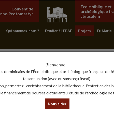
École biblique et
Couvent de
archéologique fr
ienne-Protomartyr
Jérusalem
Qui sommes-nous ?
Étudier à l’ÉBAF
Projets
Fr. Marie-
Bienvenue
es dominicains de l'École biblique et archéologique française de J
faisant un don (avec ou sans reçu fiscal).
on, permettez l'enrichissement de la bibliothèque, l'entretien des 
, le financement de bourses d'étudiants, l'étude de l'archéologie de te
Nous aider