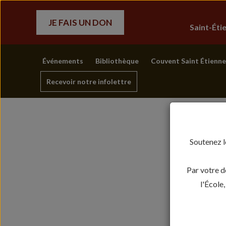
JE FAIS UN DON
Saint-Ét
Événements
Bibliothèque
Couvent Saint Étienne
Recevoir notre infolettre
Soutenez l
Par votre d
l'École