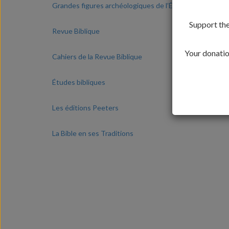
Grandes figures archéologiques de l’École
Support the
Revue Biblique
Your donation
Cahiers de la Revue Biblique
Études bibliques
Les éditions Peeters
La Bible en ses Traditions