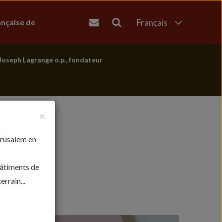
ançaise de
Français
English
العربية
Joseph Lagrange o.p., fondateur
עברית
×
érusalem en
bâtiments de
rrain...