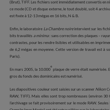
(Brut), TIFF. Les fichiers sont immédiatement convertis en ni
ce mode (CD et disque externe, le tout doublé, soit 4 archivag
est fixée à 12-13 mégas en 16 bits, N & B.
Enfin, le laboratoire
La Chambre noire
intervient sur les fi
bits travaillés
a minima
: sans correction des plaques – rayur
contrastes, pour les rendre lisibles et utilisables en imprime
de 6,2 mégas en moyenne. Cette version de travail est à so
Paris).
e
En mars 2005, la 10.000
plaque de verre était numérisée. En
gros du fonds des dominicains est numérisé.
Les diapositives couleur sont saisies sur un scanner
Nikon
Co
RAW, TIFF). Mais elles sont trop nombreuses (environ 30 00
l’archivage se fait provisoirement sur le mode RAW. Seules l
Qumrân (mer Morte) ont été retravaillées par le laboratoire 