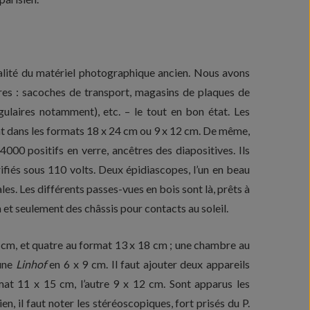
alité du matériel photographique ancien. Nous avons
ires : sacoches de transport, magasins de plaques de
gulaires notamment), etc. – le tout en bon état. Les
nt dans les formats 18 x 24 cm ou 9 x 12 cm. De même,
00 positifs en verre, ancêtres des diapositives. Ils
ifiés sous 110 volts. Deux épidiascopes, l’un en beau
ales. Les différents passes-vues en bois sont là, prêts à
 et seulement des châssis pour contacts au soleil.
m, et quatre au format 13 x 18 cm ; une chambre au
 une
Linhof
en 6 x 9 cm. Il faut ajouter deux appareils
rmat 11 x 15 cm, l’autre 9 x 12 cm. Sont apparus les
en, il faut noter les stéréoscopiques, fort prisés du P.