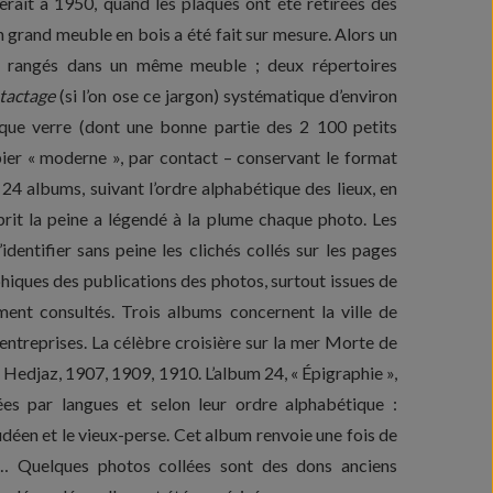
erait à 1950, quand les plaques ont été retirées des
 grand meuble en bois a été fait sur mesure. Alors un
 rangés dans un même meuble ; deux répertoires
tactage
(si l’on ose ce jargon) systématique d’environ
aque verre (dont une bonne partie des 2 100 petits
pier « moderne », par contact – conservant le format
s 24 albums, suivant l’ordre alphabétique des lieux, en
 prit la peine a légendé à la plume chaque photo. Les
dentifier sans peine les clichés collés sur les pages
aphiques des publications des photos, surtout issues de
ent consultés. Trois albums concernent la ville de
 entreprises. La célèbre croisière sur la mer Morte de
 Hedjaz, 1907, 1909, 1910. L’album 24, « Épigraphie »,
es par langues et selon leur ordre alphabétique :
déen et le vieux-perse. Cet album renvoie une fois de
on… Quelques photos collées sont des dons anciens