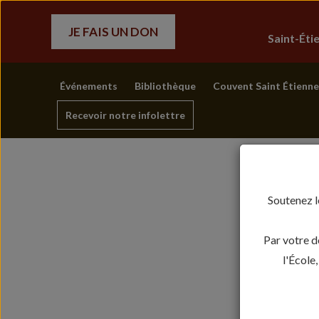
JE FAIS UN DON
Saint-Ét
Événements
Bibliothèque
Couvent Saint Étienne
Recevoir notre infolettre
Soutenez l
Par votre d
l'École