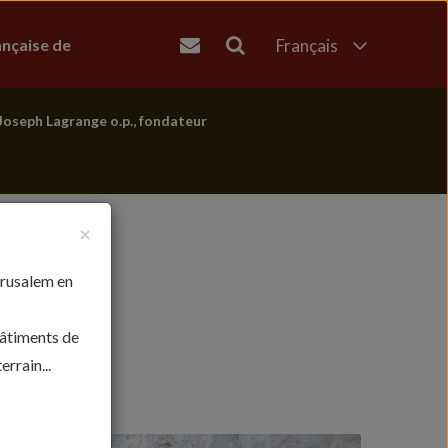
ançaise de
Français
English
العربية
Joseph Lagrange o.p., fondateur
עברית
×
érusalem en
bâtiments de
rrain...