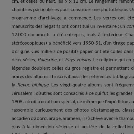
cm, et celles du haut, les 9 x 12 cm. Le rangement remont
chambres particulières pour constituer une photothèque. Un
programme d’archivage a commencé. Les verres ont été
manuscrits des négatifs ont constitué un inventaire ; un
con
12.000 documents a été entrepris, mais à l’extérieur. Ch
stéréoscopiques) a bénéficié vers 1950-51, d’un tirage pa
d’origine. Ces milliers de positifs papier ont été collés dan
deux séries,
Palestine
, et
Pays voisins
. Le religieux qui en
légendes doublent celles du gros registre et permettent d’i
noires des albums. Il inscrivit aussi les références bibliogr
la
Revue biblique
. Les vingt-quatre albums sont fréquemm
Jérusalem ; d’autres sont consacrés à ce qui fut les grandes
1908 a droit à un album spécial, de même que l’expédition au
rassemble curieusement des photos d’estampages, classé
accadien d’abord, arabe, araméen, il s’achève avec le thamou
plus à la dimension sérieuse et austère de la collecti