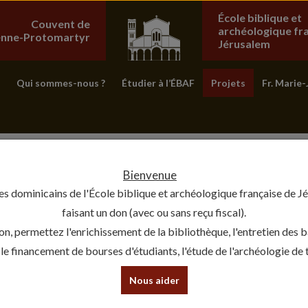
École biblique et
Couvent de
archéologique fr
ienne-Protomartyr
Jérusalem
Qui sommes-nous ?
Étudier à l’ÉBAF
Projets
Fr. Marie-
Bienvenue
es dominicains de l'École biblique et archéologique française de J
faisant un don (avec ou sans reçu fiscal).
on, permettez l'enrichissement de la bibliothèque, l'entretien des 
, le financement de bourses d'étudiants, l'étude de l'archéologie de te
Nous aider