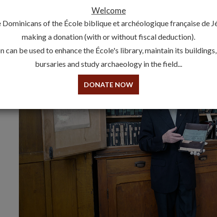
Welcome
 Dominicans of the École biblique et archéologique française de 
making a donation (with or without fiscal deduction).
 can be used to enhance the École's library, maintain its buildings
bursaries and study archaeology in the field...
DONATE NOW