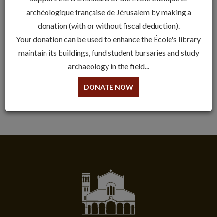
archéologique française de Jérusalem by making a
La bibliothèque du couvent et de l’École Biblique et
donation (with or without fiscal deduction).
Archéologique Française est fermée :
Your donation can be used to enhance the École's library,
maintain its buildings, fund student bursaries and study
23-27 décembre 2016
archaeology in the field...
31 décembre 2016 – 2 janvier 2017
6-7 janvier 2017
L’équipe de la bibliothèque vous souhaite Joyeux Noël et
DONATE NOW
Bonne Année !