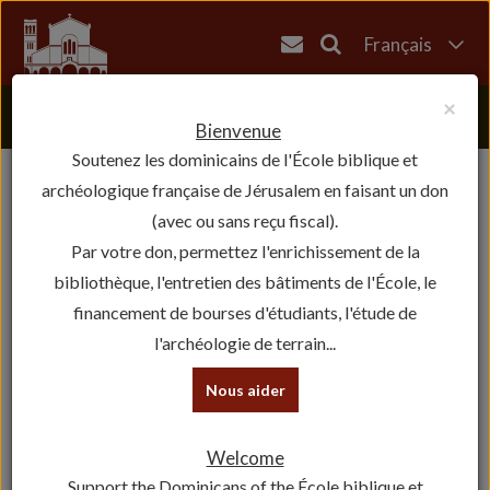
Français
English
×
العربية
Bienvenue
Soutenez les dominicains de l'École biblique et
עברית
archéologique française de Jérusalem en faisant un don
(avec ou sans reçu fiscal).
Par votre don, permettez l'enrichissement de la
bibliothèque, l'entretien des bâtiments de l'École, le
financement de bourses d'étudiants, l'étude de
l'archéologie de terrain...
Nous aider
Fermeture de la bibliothèque
Welcome
21 December 2016
Support the Dominicans of the École biblique et