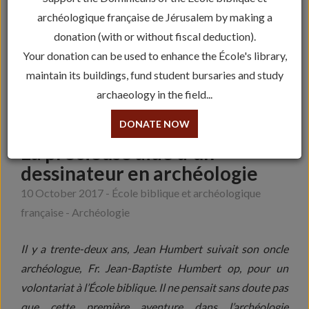
archéologique française de Jérusalem by making a
donation (with or without fiscal deduction).
Your donation can be used to enhance the École's library,
maintain its buildings, fund student bursaries and study
archaeology in the field...
DONATE NOW
La précieuse aide d’un
dessinateur en archéologie
10 October 2017 - École biblique et archéologique
française - Archéologie
Il y a trente-deux ans, Jean Humbert suivait son oncle
archéologue, Fr. Jean-Baptiste Humbert op, pour un
volontariat à l’École biblique. Il ne pensait sans doute pas
que cette première aventure dans l’archéologie