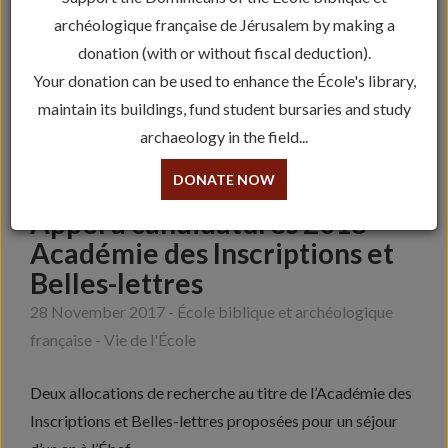
archéologique française de Jérusalem by making a
donation (with or without fiscal deduction).
Your donation can be used to enhance the École's library,
maintain its buildings, fund student bursaries and study
archaeology in the field...
DONATE NOW
Appel à candidatures 2018 –
Académie des Inscriptions et
Belles-lettres
28 November 2017 - École biblique et archéologique
française - Vie de l'École
Deux allocations de recherche au titre de l’Académie des
Inscriptions et Belles-lettres proposées pour un séjour