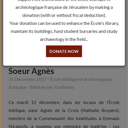
archéologique française de Jérusalem by making a
donation (with or without fiscal deduction).
Your donation can be used to enhance the École's library,
maintain its buildings, fund student bursaries and study
archaeology in the field...
DONATE NOW
Soutenance de mémoire –
Soeur Agnès
15 December 2017 - École biblique et archéologique
française - Bible en ses Traditions
Ce mardi 12 décembre, dans les locaux de l’École
biblique, sœur Agnès de la Croix (Nathalie Bruyère),
membre de la Communauté des béatitudes à Emmaüs
Nicopolis, a soutenu son mémoire de maîtrise : Les