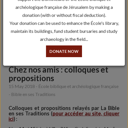
archéologique française de Jérusalem by making a
donation (with or without fiscal deduction).
Your donation can be used to enhance the École's library,
maintain its buildings, fund student bursaries and study
archaeology in the field...
DONATE NOW
Chez nos amis : colloques et
propositions
15 May 2018 - École biblique et archéologique française
- Bible en ses Traditions
Colloques et propositions relayés par La Bible
en ses Traditions (
pour accéder au site, cliquer
ici
) :