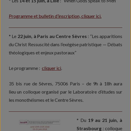
* Les
14 et 15 juin, à Lille
: “When Gods Speak to Men”
Programme et bulletin d’inscription, cliquer ici.
* Le
22 juin, à Paris au Centre Sèvres
: “Les apparitions
du Christ Ressuscité dans l’exégèse patristique — Débats
théologiques et enjeux pastoraux”
Le programme :
cliquer ici
.
35 bis rue de Sèvres, 75006 Paris – de 9h à 18h aura
lieu un colloque organisé par le Laboratoire d’études sur
les monothéismes et le Centre Sèvres.
* Du
19 au 21 juin, à
Strasbourg
: colloque