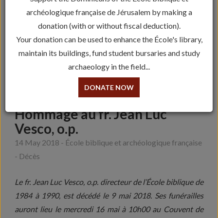
archéologique française de Jérusalem by making a
donation (with or without fiscal deduction).
Your donation can be used to enhance the École's library,
maintain its buildings, fund student bursaries and study
archaeology in the field...
DONATE NOW
Hommage au fr. Jean Luc
Vesco, o.p.
14 May 2018 - École biblique et archéologique française
- Décès
Le fr. Jean Luc Vesco, o.p. directeur de l’École biblique de
1984 à 1990, est décédé le 9 mai 2018. Ses funérailles
auront lieu le mercredi 16 mai à 10h00 au Couvent de