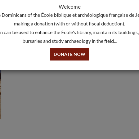
Nouvelles de Jérusalem – Auto
Welcome
19 September 2019 - École biblique et archéologique frança
 Dominicans of the École biblique et archéologique française de 
making a donation (with or without fiscal deduction).
Les Nouvelles de Jérusalem d’Automne 2019 sont arrivées ! 
 can be used to enhance the École's library, maintain its buildings
en
cliquant sur ce lien
.
bursaries and study archaeology in the field...
Bonne lecture !
DONATE NOW