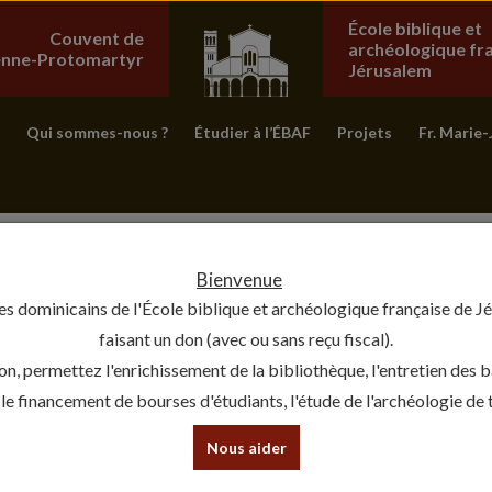
École biblique et
Couvent de
archéologique fr
ienne-Protomartyr
Jérusalem
Qui sommes-nous ?
Étudier à l’ÉBAF
Projets
Fr. Marie-
Bienvenue
es dominicains de l'École biblique et archéologique française de J
faisant un don (avec ou sans reçu fiscal).
on, permettez l'enrichissement de la bibliothèque, l'entretien des 
, le financement de bourses d'étudiants, l'étude de l'archéologie de te
Nous aider