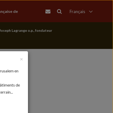
ançaise de
Français
English
العربية
Joseph Lagrange o.p., fondateur
עברית
×
érusalem en
bâtiments de
rrain...