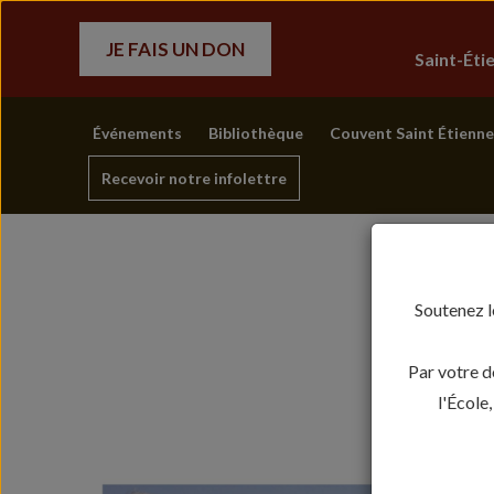
JE FAIS UN DON
Saint-Ét
Événements
Bibliothèque
Couvent Saint Étienne
Recevoir notre infolettre
Soutenez l
Par votre d
l'École