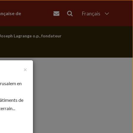
ançaise de
Français
English
العربية
Joseph Lagrange o.p., fondateur
עברית
×
érusalem en
bâtiments de
rrain...