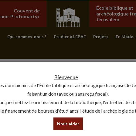
École biblique et
Couvent de
archéologique fr
ienne-Protomartyr
Jérusalem
Qui sommes-nous ?
Étudier à l’ÉBAF
Projets
Fr. Marie-
Bienvenue
es dominicains de l'École biblique et archéologique française de J
faisant un don (avec ou sans reçu fiscal).
on, permettez l'enrichissement de la bibliothèque, l'entretien des 
, le financement de bourses d'étudiants, l'étude de l'archéologie de te
Nous aider