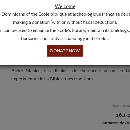
EDITIONS SCIENTIFIQUES EN 
Welcome
19 February 2020 - Bible En Ses Traditions
 Dominicans of the École biblique et archéologique française de 
making a donation (with or without fiscal deduction).
Clôture en cours de l’édition
 can be used to enhance the École's library, maintain its buildings
Matthieu (Mt 26-28)
bursaries and study archaeology in the field...
Effervescence accrue dans les bureaux hiérosolymitains 
DONATE NOW
assistants de recherche entrent dans la dernière ligne droite 
2005, sous la direction du Fr. Olivier-Thomas Venard, pri
Bieke Mahieu, des dizaines de chercheurs auront collab
expérimental de La Bible en ses traditions.