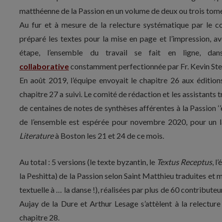
matthéenne de la Passion en un volume de deux ou trois tom
Au fur et à mesure de la relecture systématique par le co
préparé les textes pour la mise en page et l’impression, avec
étape, l’ensemble du travail se fait en ligne, da
collaborative
constamment perfectionnée par Fr. Kevin Ste
En août 2019, l’équipe envoyait le chapitre 26 aux édition
chapitre 27 a suivi. Le comité de rédaction et les assistants 
de centaines de notes de synthèses afférentes à la Passion ‘’e
de l’ensemble est espérée pour novembre 2020, pour un l
Literature
à Boston les 21 et 24 de ce mois.
Au total : 5 versions (le texte byzantin, le
Textus Receptus
, l
la Peshitta) de la Passion selon Saint Matthieu traduites et m
textuelle à … la danse !), réalisées par plus de 60 contribute
Aujay de la Dure et Arthur Lesage s’attèlent à la relecture 
chapitre 28.