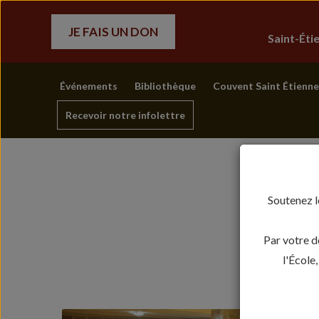
JE FAIS UN DON
Saint-Ét
Événements
Bibliothèque
Couvent Saint Étienne
Recevoir notre infolettre
Soutenez l
Par votre d
l'École