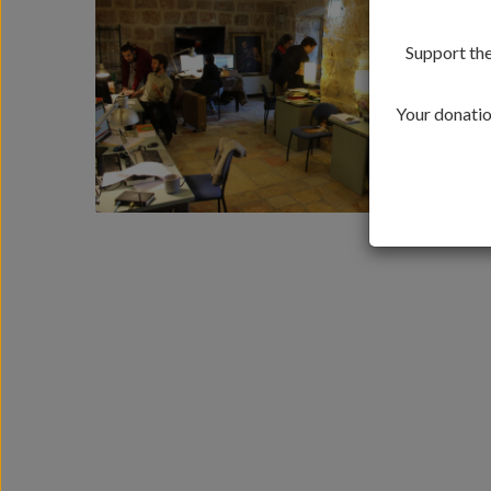
Support the
Your donation