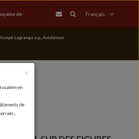
ançaise de
Français
English
العربية
Joseph Lagrange o.p., fondateur
עברית
×
érusalem en
bâtiments de
rrain...