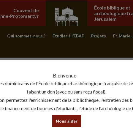
École biblique et
Couvent de
archéologique fr
ienne-Protomartyr
Jérusalem
Qui sommes-nous ?
Étudier à l’ÉBAF
Projets
Fr. Marie-
Bienvenue
es dominicains de l'École biblique et archéologique française de J
faisant un don (avec ou sans reçu fiscal).
on, permettez l'enrichissement de la bibliothèque, l'entretien des 
, le financement de bourses d'étudiants, l'étude de l'archéologie de te
Nous aider