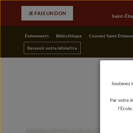
JE FAIS UN DON
Saint-Ét
Événements
Bibliothèque
Couvent Saint Étienne
Recevoir notre infolettre
Soutenez l
Par votre d
l'École