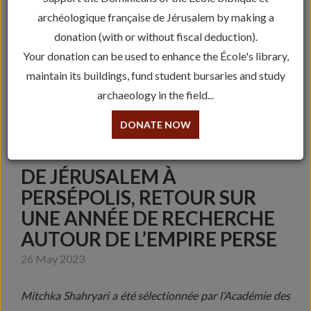
archéologique française de Jérusalem by making a
donation (with or without fiscal deduction).
Your donation can be used to enhance the École's library,
maintain its buildings, fund student bursaries and study
archaeology in the field...
DONATE NOW
DE JÉRUSALEM À
PERSÉPOLIS, RETOUR SUR
UNE ANNÉE DE RECHERCHE
AUTOUR DE L’EMPIRE PERSE
26 May 2023
Mitchka Shahryari a été sélectionnée par l’Académie des