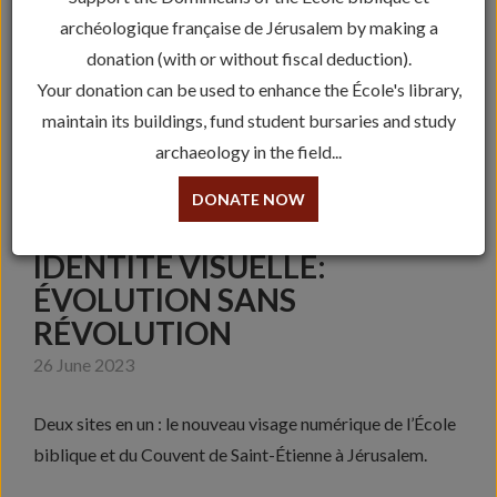
archéologique française de Jérusalem by making a
donation (with or without fiscal deduction).
Your donation can be used to enhance the École's library,
maintain its buildings, fund student bursaries and study
archaeology in the field...
DONATE NOW
IDENTITÉ VISUELLE:
ÉVOLUTION SANS
RÉVOLUTION
26 June 2023
Deux sites en un : le nouveau visage numérique de l’École
biblique et du Couvent de Saint-Étienne à Jérusalem.