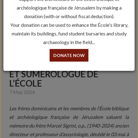
archéologique française de Jérusalem by making a
donation (with or without fiscal deduction).
Your donation can be used to enhance the École's library,
maintain its buildings, fund student bursaries and study
archaeology in the field...
IN MEMORIAM MARCEL
DONATE NOW
SIGRIST, OP, ASSYRIOLOGUE
ET SUMÉROLOGUE DE
L’ÉCOLE
7 May 2024
Les frères dominicains et les membres de l’École biblique
et archéologique française de Jérusalem saluent la
mémoire du frère Marcel Sigrist, o.p., (1940-2024) ancien
directeur et professeur d’assyriologie, décédé le 03 mai à