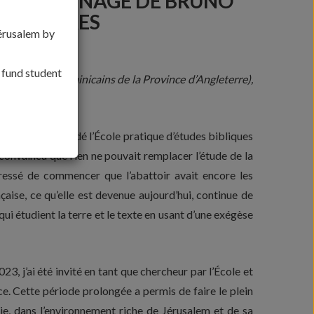
 : TÉMOIGNAGE DE BRUNO
 ÉCRITURES
Jérusalem by
, fund student
e des frères dominicains de la Province d’Angleterre),
r de Dieu, a fondé l’École pratique d’études bibliques
 convaincu que rien ne pouvait remplacer l’étude de la
 pressé de commencer que l’abattoir avait encore les
aise, ce qu’elle est devenue aujourd’hui, continue de
qui étudient la terre et le texte en usant d’une exégèse
2023, j’ai été invité en tant que chercheur par l’École et
e. Cette période prolongée a permis de faire le plein
 vie, dans l’environnement riche de Jérusalem et de sa