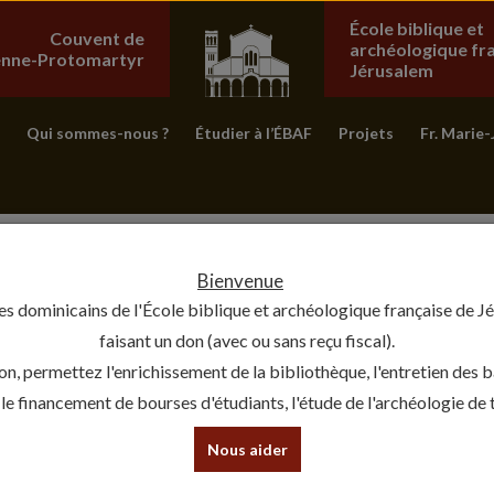
École biblique et
Couvent de
archéologique fr
ienne-Protomartyr
Jérusalem
Qui sommes-nous ?
Étudier à l’ÉBAF
Projets
Fr. Marie-
Bienvenue
es dominicains de l'École biblique et archéologique française de J
faisant un don (avec ou sans reçu fiscal).
on, permettez l'enrichissement de la bibliothèque, l'entretien des 
, le financement de bourses d'étudiants, l'étude de l'archéologie de te
Nous aider