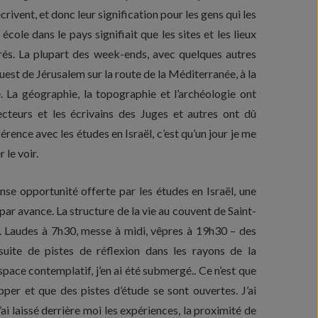
rivent, et donc leur signification pour les gens qui les
cole dans le pays signifiait que les sites et les lieux
orés. La plupart des week-ends, avec quelques autres
ouest de Jérusalem sur la route de la Méditerranée, à la
e. La géographie, la topographie et l’archéologie ont
cteurs et les écrivains des Juges et autres ont dû
érence avec les études en Israël, c’est qu’un jour je me
 le voir.
nse opportunité offerte par les études en Israël, une
ar avance. La structure de la vie au couvent de Saint-
n. Laudes à 7h30, messe à midi, vêpres à 19h30 – des
rsuite de pistes de réflexion dans les rayons de la
pace contemplatif, j’en ai été submergé.. Ce n’est que
er et que des pistes d’étude se sont ouvertes. J’ai
i laissé derrière moi les expériences, la proximité de