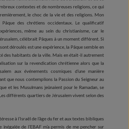
nombreux contextes et de nombreuses religions, ce qui
Premièrement, le choc de la vie et des religions. Mon
Pâque des chrétiens occidentaux. Le qualificatif
xpériences, même au sein du christianisme, car le
Jérusalem, célébrait Pâques à un moment différent. Si
e sont déroulés est une expérience, la Pâque semble en
des habitants de la ville. Mais en était-il autrement
alisation sur la revendication chrétienne alors que la
rusalem aux événements cosmiques d’une manière
dant que nous contemplions la Passion du Seigneur au
Pâque et les Musulmans jeûnaient pour le Ramadan, se
es différents quartiers de Jérusalem vivent selon des
resse à l’Israël de l’âge du fer et aux textes bibliques
que inégalée de l’EBAF m’a permis de me pencher sur