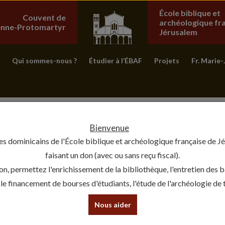
École biblique et
Couvent de
archéologique fr
ienne-Protomartyr
Jérusalem
Qui sommes-nous ?
Étudier à l’ÉBAF
Projets
Fr. Marie-
Bienvenue
es dominicains de l'École biblique et archéologique française de J
faisant un don (avec ou sans reçu fiscal).
on, permettez l'enrichissement de la bibliothèque, l'entretien des 
, le financement de bourses d'étudiants, l'étude de l'archéologie de te
Nous aider