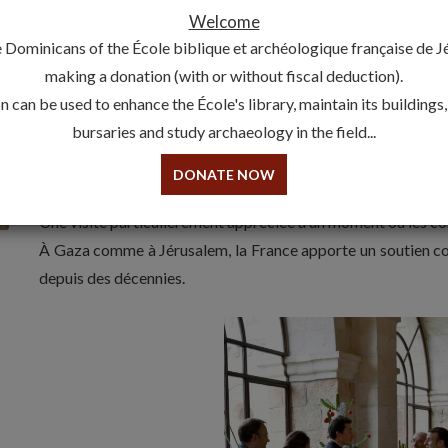
Rencontre du Ministre de l’Europ
Welcome
étrangères avec le Directeur de
 Dominicans of the École biblique et archéologique française de 
7 October 2024
making a donation (with or without fiscal deduction).
 can be used to enhance the École's library, maintain its buildings
Au soir du 7 octobre 2024, le frère Olivier POQUILLON, o
bursaries and study archaeology in the field...
française,
a rencontré
Jean-Noël BARROT, Ministre frança
son passage à Jérusalem.
DONATE NOW
Une visite particulièrement appréciée à un moment où les co
À Gaza comme à Jérusalem, la France apporte un soutien con
depuis des décennies.