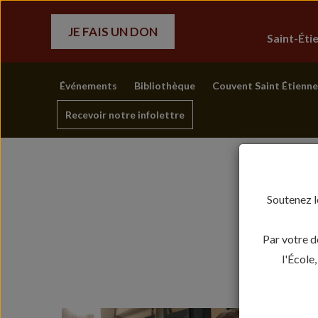
JE FAIS UN DON
Saint-Ét
Événements
Bibliothèque
Couvent Saint Étienne
Recevoir notre infolettre
Soutenez l
Par votre d
l'École