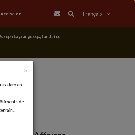
ançaise de
Français
English
العربية
Joseph Lagrange o.p., fondateur
עברית
×
érusalem en
bâtiments de
rrain...