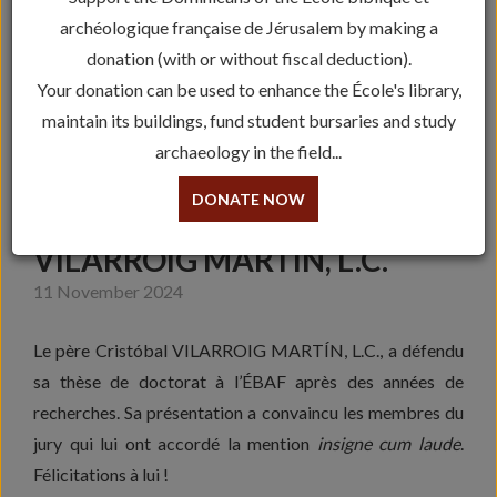
archéologique française de Jérusalem by making a
donation (with or without fiscal deduction).
Your donation can be used to enhance the École's library,
maintain its buildings, fund student bursaries and study
archaeology in the field...
SOUTENANCE DE THÈSE
DONATE NOW
RÉUSSIE PAR P. CRISTÓBAL
VILARROIG MARTÍN, L.C.
11 November 2024
Le père Cristóbal VILARROIG MARTÍN, L.C., a défendu
sa thèse de doctorat à l’ÉBAF après des années de
recherches. Sa présentation a convaincu les membres du
jury qui lui ont accordé la mention
insigne
cum laude
.
Félicitations à lui !