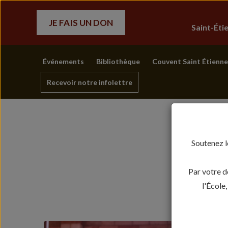
JE FAIS UN DON
Saint-Ét
Événements
Bibliothèque
Couvent Saint Étienne
Recevoir notre infolettre
Soutenez l
Par votre d
l'École