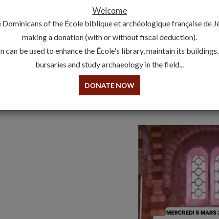
Carême 2025 : messe avec impos
Welcome
3 March 2025
 Dominicans of the École biblique et archéologique française de 
making a donation (with or without fiscal deduction).
Ce mercredi 5 mars 2025 à 12h, rejoignez la communauté des
 can be used to enhance the École's library, maintain its buildings
Carême.
bursaries and study archaeology in the field...
Messe avec imposition des cendres.
DONATE NOW