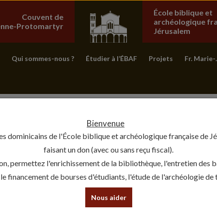
École biblique et
Couvent de
archéologique fr
ienne-Protomartyr
Jérusalem
Qui sommes-nous ?
Étudier à l’ÉBAF
Projets
Fr. Marie-
Bienvenue
es dominicains de l'École biblique et archéologique française de J
faisant un don (avec ou sans reçu fiscal).
on, permettez l'enrichissement de la bibliothèque, l'entretien des 
, le financement de bourses d'étudiants, l'étude de l'archéologie de te
Nous aider