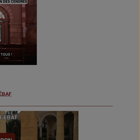
’ÉBAF