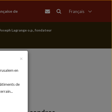
ançaise de
Français
English
العربية
Joseph Lagrange o.p., fondateur
עברית
×
érusalem en
bâtiments de
rrain...