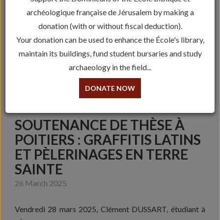
archéologique française de Jérusalem by making a
donation (with or without fiscal deduction).
Your donation can be used to enhance the École's library,
maintain its buildings, fund student bursaries and study
archaeology in the field...
DONATE NOW
SOUTENANCE DE THÈSE À
POITIERS : GRAFFITIS LATINS
ET PÈLERINAGES EN TERRE
SAINTE
26 March 2025
Vendredi 28 mars 2025, Clément DUSSART, étudiant à