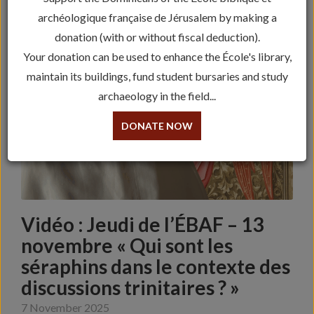
archéologique française de Jérusalem by making a
donation (with or without fiscal deduction).
Your donation can be used to enhance the École's library,
maintain its buildings, fund student bursaries and study
archaeology in the field...
DONATE NOW
Vidéo : Jeudi de l’ÉBAF – 13
novembre « Qui sont les
séraphins dans le contexte des
discussions trinitaires ? »
7 November 2025