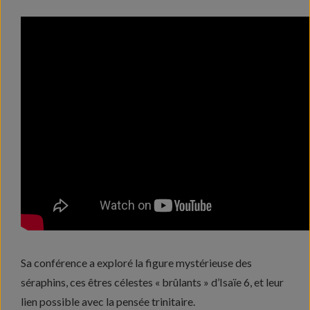
Sa conférence a exploré la figure mystérieuse des
séraphins, ces êtres célestes « brûlants » d’Isaïe 6, et leur
lien possible avec la pensée trinitaire.