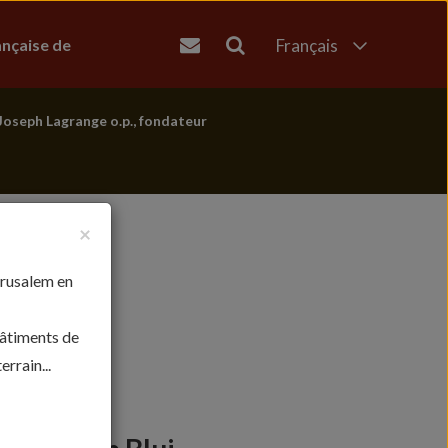
ançaise de
Français
English
العربية
Joseph Lagrange o.p., fondateur
עברית
×
érusalem en
bâtiments de
rrain...