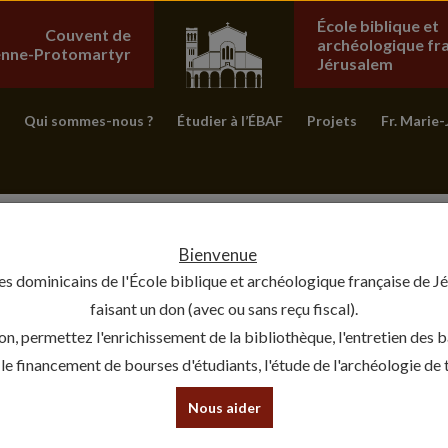
École biblique et
Couvent de
archéologique fr
ienne-Protomartyr
Jérusalem
Qui sommes-nous ?
Étudier à l’ÉBAF
Projets
Fr. Marie-
Bienvenue
es dominicains de l'École biblique et archéologique française de J
faisant un don (avec ou sans reçu fiscal).
on, permettez l'enrichissement de la bibliothèque, l'entretien des 
, le financement de bourses d'étudiants, l'étude de l'archéologie de te
Nous aider