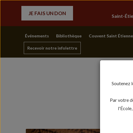
JE FAIS UN DON
Saint-Ét
Événements
Bibliothèque
Couvent Saint Étienne
Recevoir notre infolettre
Soutenez l
Par votre d
l'École