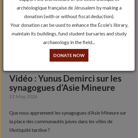
archéologique française de Jérusalem by making a
donation (with or without fiscal deduction).
Your donation can be used to enhance the École's library,
maintain its buildings, fund student bursaries and study
archaeology in the field...
DONATE NOW
Vidéo : Yunus Demirci sur les
synagogues d’Asie Mineure
11 May 2026
Que nous apprennent les synagogues d’Asie Mineure sur
la place des communautés juives dans les villes de
l’Antiquité tardive ?