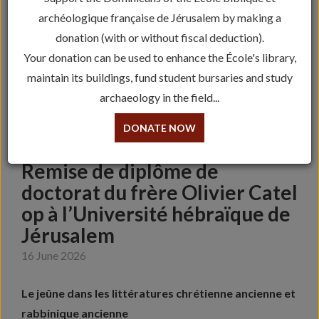
archéologique française de Jérusalem by making a
donation (with or without fiscal deduction).
Your donation can be used to enhance the École's library,
maintain its buildings, fund student bursaries and study
archaeology in the field...
DONATE NOW
Remise de diplôme de
doctorat du frère Olivier Catel
op à l’Université hébraïque de
Jérusalem
16 June 2026
Le jeûne dans les littératures chrétienne ancienne et
rabbinique ancienne