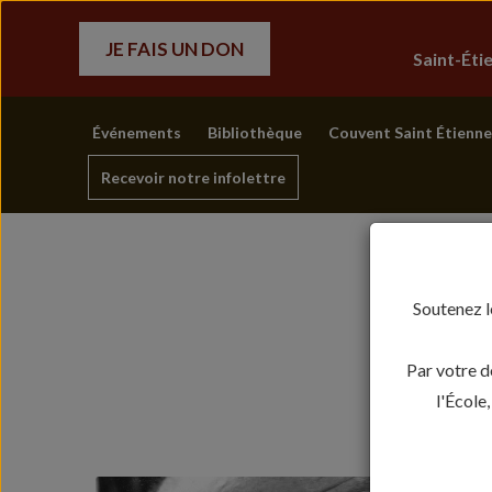
JE FAIS UN DON
Saint-Ét
Événements
Bibliothèque
Couvent Saint Étienne
Recevoir notre infolettre
Soutenez l
Par votre d
l'École