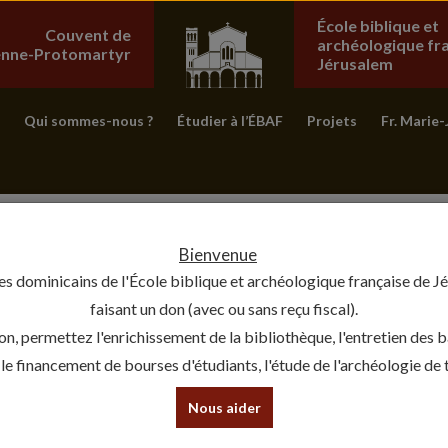
École biblique et
Couvent de
archéologique fr
ienne-Protomartyr
Jérusalem
Qui sommes-nous ?
Étudier à l’ÉBAF
Projets
Fr. Marie-
Bienvenue
es dominicains de l'École biblique et archéologique française de J
faisant un don (avec ou sans reçu fiscal).
on, permettez l'enrichissement de la bibliothèque, l'entretien des 
, le financement de bourses d'étudiants, l'étude de l'archéologie de te
Nous aider