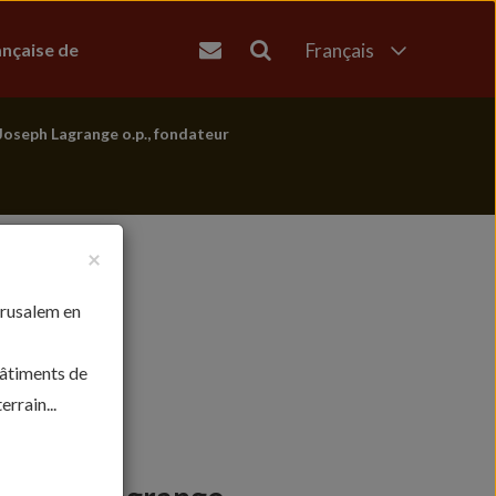
ançaise de
Français
English
العربية
Joseph Lagrange o.p., fondateur
עברית
×
érusalem en
bâtiments de
rrain...