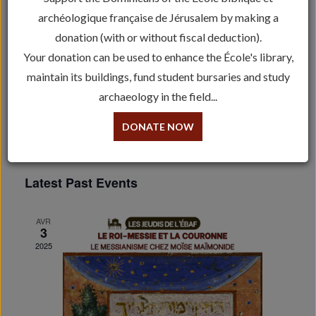
Les jeudis de l'EBAF
archéologique française de Jérusalem by making a
donation (with or without fiscal deduction).
Your donation can be used to enhance the École's library,
Il n’y a pas d’events à venir.
maintain its buildings, fund student bursaries and study
archaeology in the field...
Events
Even
2026-08-07
Search
Mois
Vie
Search
Select
DONATE NOW
Calendar
date.
Navi
and
Il n’y a pas d’events à venir.
of
Views
Events
Latest Past Events
Navigat
AVR
3
2025