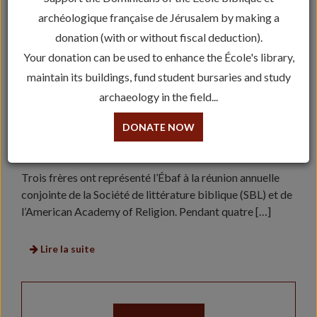
archéologique française de Jérusalem by making a
donation (with or without fiscal deduction).
Your donation can be used to enhance the École's library,
maintain its buildings, fund student bursaries and study
archaeology in the field...
DONATE NOW
L’ÉBAF À BOSTON : RENCONTRE ANNUELLE
AVEC LA SBL ET L’AAR
Trois frères ont représenté l’Ébaf à la réunion annuelle
conjointe de la Société de littérature biblique (SBL) et de
l’American Academy of Religion. Pendant quatre […]
Lire la suite