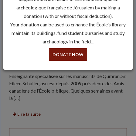
archéologique française de Jérusalem by making a
donation (with or without fiscal deduction).
Your donation can be used to enhance the École's library,
maintain its buildings, fund student bursaries and study
archaeology in the field...
DONATE NOW
LA PRÉSIDENTE DES AMIS CANADIENS DE
PASSAGE À L‘ÉCOLE
Enseignante spécialisée sur les manuscrits de Qumrân, Sr.
Eileen Schuller, osu est depuis 2009 présidente des Amis
canadiens de l’École biblique. Quelques semaines avant
la […]
Lire la suite