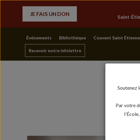
JE FAIS UN DON
Saint-Ét
Événements
Bibliothèque
Couvent Saint Étienne
Recevoir notre infolettre
Soutenez l
Par votre d
l'École
VI