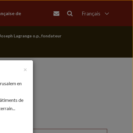
ançaise de
Français
English
العربية
Joseph Lagrange o.p., fondateur
עברית
×
érusalem en
bâtiments de
rrain...