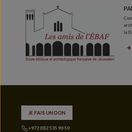
PA
Conf
arch
la B
JE FAIS UN DON
+972 (0)2 535 90 50