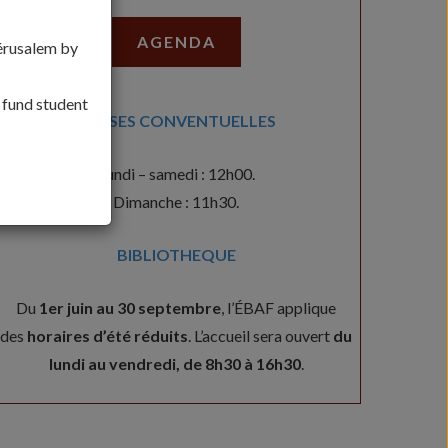
AGENDA
Jérusalem by
, fund student
MESSES CONVENTUELLES
Lundi – samedi : 12h00.
Dimanche : 11h30.
BIBLIOTHEQUE
Du
1er juin au 30 septembre
, l’ÉBAF applique
des
horaires d’été réduits
. L’accueil sera ouvert
du
lundi au vendredi, de 8h30 à 16h30
.