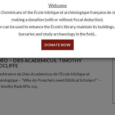
EMPLE CONCRET : LE SAINT-SÉPULCRE
Welcome
 Dominicans of the École biblique et archéologique française de 
férence du Jeudi par Stéphane Milovitch, ofm donnée le 15
ier 2017. La vénération des Lieux saints : un exemple
making a donation (with or without fiscal deduction).
ret, le Saint Sépulcre. Le […]
 can be used to enhance the École's library, maintain its buildings
bursaries and study archaeology in the field...
Lire la suite
DONATE NOW
DÉO – DIES ACADEMICUS, TIMOTHY
DCLIFFE
onférence du Dies Academicus de l’École biblique et
héologique – “Why do Preachers need Biblical Scholars?” –
Timothy Radcliffe, o.p.