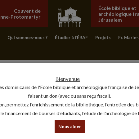
École biblique et
Couvent de
archéologique fr
ienne-Protomartyr
Jérusalem
Qui sommes-nous ?
Étudier à l’ÉBAF
Projets
Fr. Marie-
Bienvenue
es dominicains de l'École biblique et archéologique française de J
faisant un don (avec ou sans reçu fiscal).
on, permettez l'enrichissement de la bibliothèque, l'entretien des 
, le financement de bourses d'étudiants, l'étude de l'archéologie de te
Nous aider
DÉO – LA VÉNÉRATION DES LIEUX SAINTS, UN