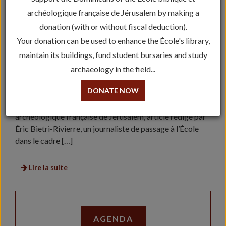
archéologique française de Jérusalem by making a
donation (with or without fiscal deduction).
Your donation can be used to enhance the École's library,
maintain its buildings, fund student bursaries and study
archaeology in the field...
FIGARO : REPORTAGE SUR L’ÉCOLE BIBLIQUE
DONATE NOW
Découvrez le reportage du Figaro sur l’École biblique et
archéologique française de Jérusalem, article rédigé par
Éric Bietri-Rivierre, un journaliste de passage à l’École
dans le cadre […]
Lire la suite
AGENDA