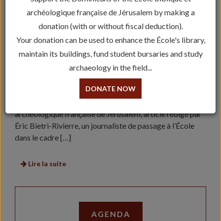
archéologique française de Jérusalem by making a
donation (with or without fiscal deduction).
Your donation can be used to enhance the École's library,
maintain its buildings, fund student bursaries and study
archaeology in the field...
FIGARO : REPORTAGE SUR L’ÉCOLE BIBLIQUE
DONATE NOW
Découvrez le reportage du Figaro sur l’École biblique et
archéologique française de Jérusalem, article rédigé par
Éric Bietri-Rivierre, un journaliste de passage à l’École
dans le cadre […]
Lire la suite
AGENDA