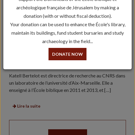
archéologique française de Jérusalem by making a
donation (with or without fiscal deduction).
Your donation can be used to enhance the École's library,
maintain its buildings, fund student bursaries and study
archaeology in the field...
DONATE NOW
KATELL BERTHELOT, HISTORIENNE DU
JUDAÏSME AMOUREUSE DE JÉRUSALEM
Katell Bertelot est directrice de recherche au CNRS dans
un laboratoire de l’université d’Aix-Marseille. Elle a
enseigné à l’École biblique en 2011 et 2013, et […]
Lire la suite