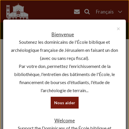
Français
English
×
العربية
Bienvenue
Soutenez les dominicains de l'École biblique et
עברית
archéologique française de Jérusalem en faisant un don
(avec ou sans reçu fiscal).
Par votre don, permettez l'enrichissement de la
bibliothèque, l'entretien des bâtiments de l'École, le
financement de bourses d'étudiants, l'étude de
l'archéologie de terrain...
Nous aider
404 — Fancy meeting you
here!
Welcome
Support the Dominicans of the École biblique et