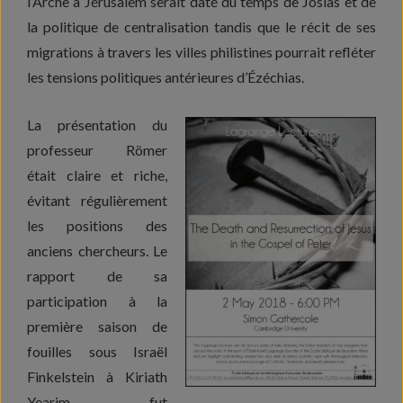
l’Arche à Jérusalem serait daté du temps de Josias et de
la politique de centralisation tandis que le récit de ses
migrations à travers les villes philistines pourrait refléter
les tensions politiques antérieures d’Ézéchias.
La présentation du
professeur Römer
était claire et riche,
évitant régulièrement
les positions des
anciens chercheurs. Le
rapport de sa
participation à la
première saison de
fouilles sous Israël
Finkelstein à Kiriath
Yearim fut