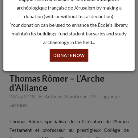
archéologique française de Jérusalem by making a
donation (with or without fiscal deduction).
Your donation can be used to enhance the École's library,
maintain its buildings, fund student bursaries and study
archaeology in the field...
DONATE NOW
Thomas Römer – L’Arche
d’Alliance
2 May 2018 - Fr. Anthony Giambrone, OP - Lagrange
Lectures
Thomas Römer, spécialiste de la littérature de l’Ancien
Testament et professeur au prestigieux Collège de