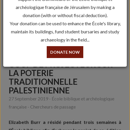
archéologique française de Jérusalem by making a
donation (with or without fiscal deduction).
Your donation can be used to enhance the École's library,
maintain its buildings, fund student bursaries and study
archaeology in the field...
DONATE NOW
COUP DE PROJECTEUR SUR
LA POTERIE
TRADITIONNELLE
PALESTINIENNE
27 September 2019 - École biblique et archéologique
française - Chercheurs de passage
Elizabeth Burr a résidé pendant trois semaines à