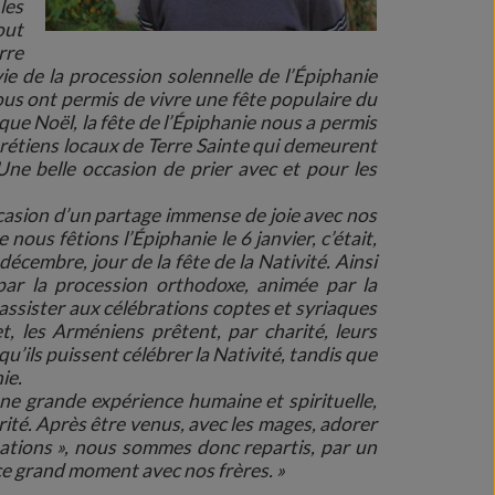
les
out
rre
vie de la procession solennelle de l’Épiphanie
nous ont permis de vivre une fête populaire du
que Noël, la fête de l’Épiphanie nous a permis
chrétiens locaux de Terre Sainte qui demeurent
. Une belle occasion de prier avec et pour les
ccasion d’un partage immense de joie avec nos
nous fêtions l’Épiphanie le 6 janvier, c’était,
 décembre, jour de la fête de la Nativité. Ainsi
par la procession orthodoxe, animée par la
pu assister aux célébrations coptes et syriaques
t, les Arméniens prêtent, par charité, leurs
qu’ils puissent célébrer la Nativité, tandis que
ie.
une grande expérience humaine et spirituelle,
rité. Après être venus, avec les mages, adorer
s nations », nous sommes donc repartis, par un
 ce grand moment avec nos frères. »