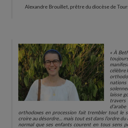
Alexandre Brouillet, prêtre du diocèse de Tours
« À Beth
toujours
manifest
célèbre 
orthodox
nations
solennel
laisse g
travers
d’arabe 
orthodoxes en procession fait trembler tout le s
croire au désordre… mais tout est dans l’ordre du 
normal que ses enfants courent en tous sens pen