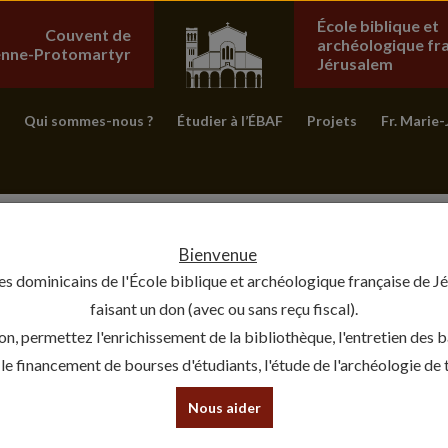
École biblique et
Couvent de
archéologique fr
ienne-Protomartyr
Jérusalem
Qui sommes-nous ?
Étudier à l’ÉBAF
Projets
Fr. Marie-
Bienvenue
es dominicains de l'École biblique et archéologique française de J
faisant un don (avec ou sans reçu fiscal).
on, permettez l'enrichissement de la bibliothèque, l'entretien des 
, le financement de bourses d'étudiants, l'étude de l'archéologie de te
Nous aider