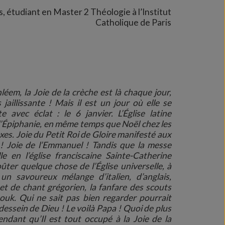
, étudiant en Master 2 Théologie à l’Institut
Catholique de Paris
léem, la Joie de la crèche est là chaque jour,
 jaillissante ! Mais il est un jour où elle se
e avec éclat : le 6 janvier. L’Église latine
l’Épiphanie, en même temps que Noël chez les
es. Joie du Petit Roi de Gloire manifesté aux
 ! Joie de l’Emmanuel ! Tandis que la messe
le en l’église franciscaine Sainte-Catherine
oûter quelque chose de l’Église universelle, à
 un savoureux mélange d’italien, d’anglais,
et de chant grégorien, la fanfare des scouts
ouk. Qui ne sait pas bien regarder pourrait
dessein de Dieu ! Le voilà Papa ! Quoi de plus
dant qu’Il est tout occupé à la Joie de la