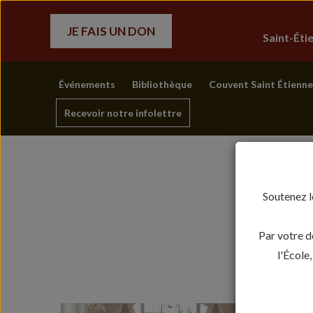
JE FAIS UN DON
Saint-Ét
Événements
Bibliothèque
Couvent Saint Étienne
Recevoir notre infolettre
Soutenez l
Par votre d
l'École