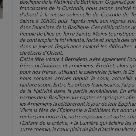
Basilique de la Nativité de Bethléem. Organisé par 
franciscains de la Custodie, nous avons assisté t
d’abord à la messe solennelle du Custode de Te
Sainte à 10h30, puis, l’après-midi, aux vêpres sui
dans l’enceinte de la Basilique. Ces célébrations 
Peuple de Dieu en Terre Sainte. Moins touristique 
de contempler la foi vivante, forte et simple des 
dans la joie et l’espérance malgré les difficultés
chrétiens d’Orient.
Cette fête, vécue à Bethléem, a été également l’o
frères orthodoxes et arméniens. En effet, alors que 
pour nos frères, utilisant le calendrier julien, le 25
nous sommes arrivés depuis le souk, accueillis 
fanfare scout. Entre les offices franciscains, j’ai 
de la Nativité dans la partie arménienne. En effe
parties de la Basilique aux coptes et syriaques afin 
les Arméniens la célébreront le jour de leur Épiphan
Vivre la fête de l’Épiphanie à Bethléem fut donc 
renforçant notre foi, notre espérance et notre cha
l’Enfant de la crèche, « la Lumière qui éclaire le
autre chemin, le cœur plein de joie d’avoir pu vivre