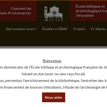
École biblique et
Couvent de
archéologique fr
ienne-Protomartyr
Jérusalem
Qui sommes-nous ?
Étudier à l’ÉBAF
Projets
Fr. Marie-
Bienvenue
es dominicains de l'École biblique et archéologique française de J
faisant un don (avec ou sans reçu fiscal).
on, permettez l'enrichissement de la bibliothèque, l'entretien des 
, le financement de bourses d'étudiants, l'étude de l'archéologie de te
Nous aider