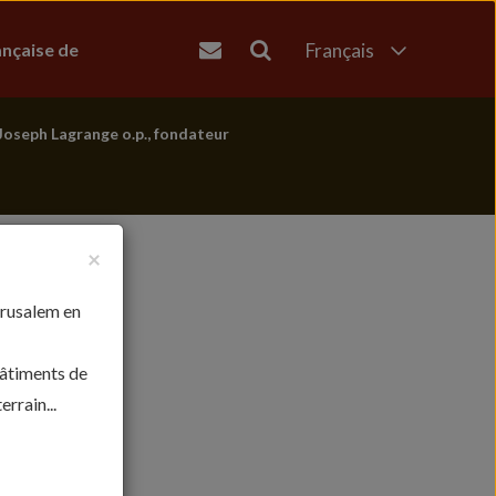
ançaise de
Français
English
العربية
Joseph Lagrange o.p., fondateur
עברית
×
érusalem en
bâtiments de
rrain...