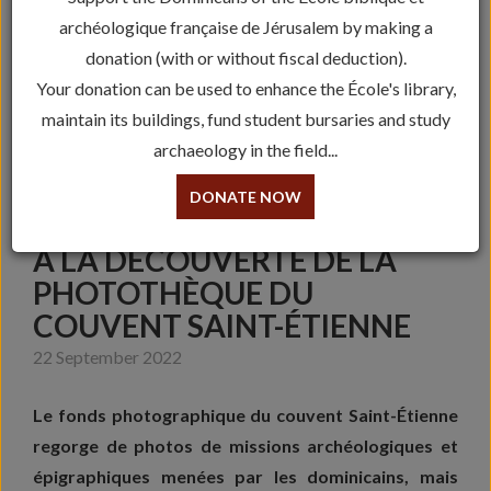
archéologique française de Jérusalem by making a
donation (with or without fiscal deduction).
Your donation can be used to enhance the École's library,
maintain its buildings, fund student bursaries and study
archaeology in the field...
DONATE NOW
À LA DÉCOUVERTE DE LA
PHOTOTHÈQUE DU
COUVENT SAINT-ÉTIENNE
22 September 2022
Le fonds photographique du couvent Saint-Étienne
regorge de photos de missions archéologiques et
épigraphiques menées par les dominicains, mais