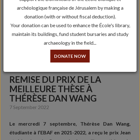
archéologique française de Jérusalem by making a
donation (with or without fiscal deduction).
Your donation can be used to enhance the École's library,
maintain its buildings, fund student bursaries and study
archaeology in the field...
DONATE NOW
REMISE DU PRIX DE LA
MEILLEURE THÈSE À
THÉRÈSE DAN WANG
7 September 2022
Le mercredi 7 septembre, Thérèse Dan Wang,
étudiante à l’EBAF en 2021-2022, a reçu le prix Jean