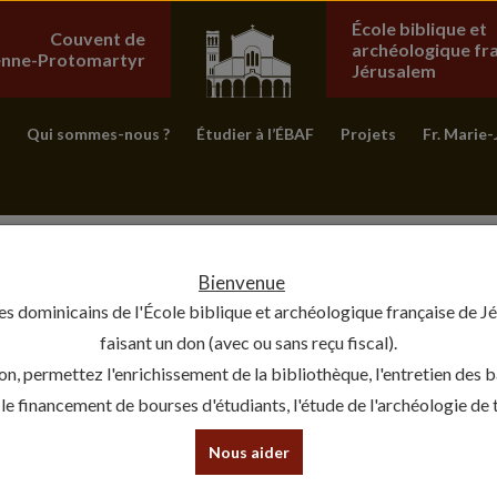
École biblique et
Couvent de
archéologique fr
ienne-Protomartyr
Jérusalem
Qui sommes-nous ?
Étudier à l’ÉBAF
Projets
Fr. Marie-
Bienvenue
es dominicains de l'École biblique et archéologique française de J
faisant un don (avec ou sans reçu fiscal).
on, permettez l'enrichissement de la bibliothèque, l'entretien des 
, le financement de bourses d'étudiants, l'étude de l'archéologie de te
Nous aider