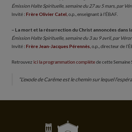
Émission Halte Spirituelle, semaine du 27 au 5 mars, par Vé
Invité :
Frère Olivier Catel
,
o.p., enseignant à l’ÉBAF.
– La mort et la résurrection du Christ annoncées dans l
Émission Halte Spirituelle, semaine du 3 au 9 avril, par Véro
Invité :
Frère Jean-Jacques Pérennès
,
o.p., directeur de l’
Retrouvez
ici la programmation complète
de cette Semaine 
“L’exode de Carême est le chemin sur lequel l’espér