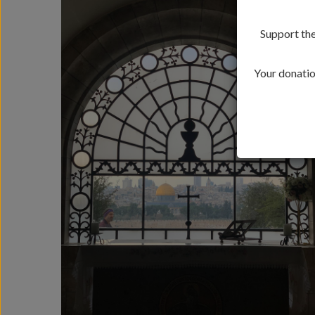
Support the
Your donation