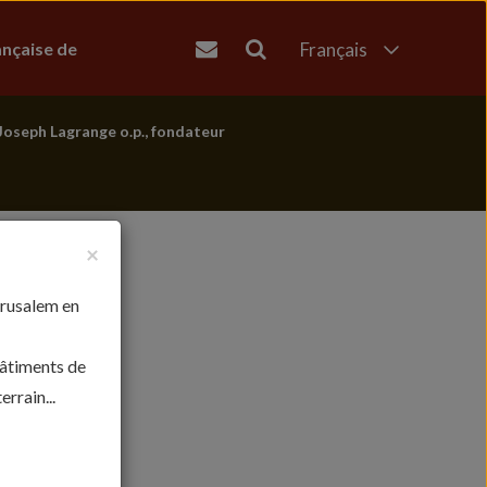
ançaise de
Français
English
العربية
Joseph Lagrange o.p., fondateur
עברית
×
érusalem en
bâtiments de
rrain...