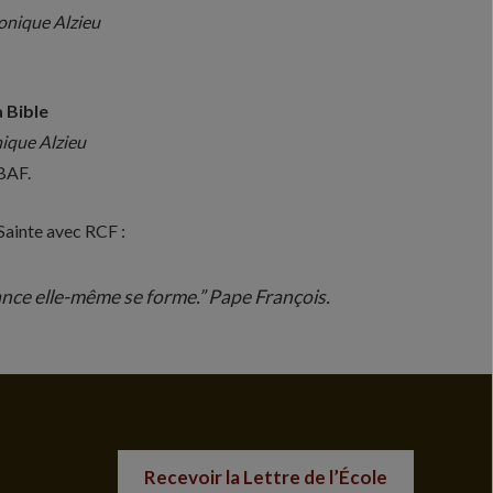
ronique Alzieu
a Bible
nique Alzieu
ÉBAF.
Sainte avec RCF :
ance elle-même se forme.” Pape François.
Recevoir la Lettre de l’École