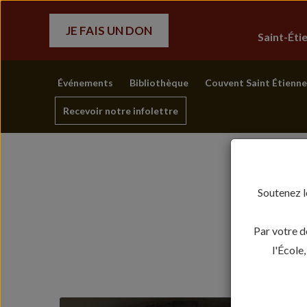
JE FAIS UN DON
Saint-Ét
Événements
Bibliothèque
Couvent Saint Étienne
Recevoir notre infolettre
Soutenez l
Par votre d
l'École