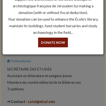
archéologique française de Jérusalem by making a
donation (with or without fiscal deduction).
Your donation can be used to enhance the École's library,
maintain its buildings, fund student bursaries and study
archaeology in the field...
DONATE NOW
Olivier CATEL, o.p.
Publication(s)
SECRÉTAIRE DES ÉTUDES
Assistant en littérature et exégèse juives.
Membre du comité éditorial de la Bible en ses
Traditions.
⇒ Contact :
catel@ebaf.edu