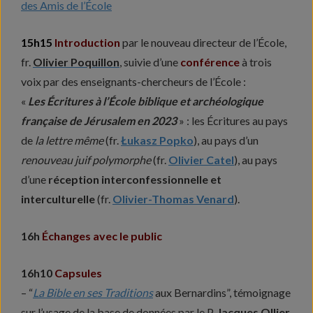
des Amis de l’École
15h15
Introduction
par le nouveau directeur de l’École,
fr.
Olivier Poquillon
, suivie d’une
conférence
à trois
voix par des enseignants-chercheurs de l’École :
«
Les Écritures à l’École biblique et archéologique
française de Jérusalem en 2023
» : les Écritures au pays
de
la lettre même
(fr.
Łukasz Popko
), au pays d’un
renouveau juif polymorphe
(fr.
Olivier Catel
), au pays
d’une
réception interconfessionnelle et
interculturelle
(fr.
Olivier-Thomas Venard
).
16h
Échanges avec le public
16h10
Capsules
– “
La Bible en ses Traditions
aux Bernardins”, témoignage
sur l’usage de la base de données par le P.
Jacques Ollier
,