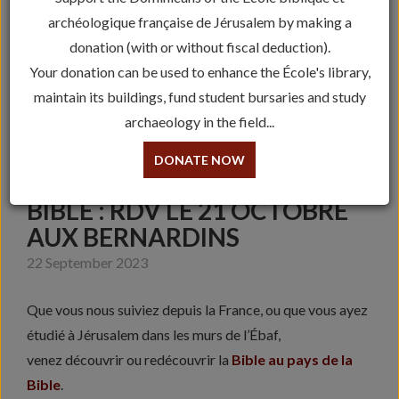
archéologique française de Jérusalem by making a
donation (with or without fiscal deduction).
Your donation can be used to enhance the École's library,
maintain its buildings, fund student bursaries and study
archaeology in the field...
DONATE NOW
LA BIBLE AU PAYS DE LA
BIBLE : RDV LE 21 OCTOBRE
AUX BERNARDINS
22 September 2023
Que vous nous suiviez depuis la France, ou que vous ayez
étudié à Jérusalem dans les murs de l’Ébaf,
venez découvrir ou redécouvrir la
Bible au pays de la
Bible
.