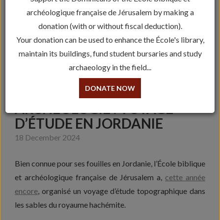
archéologique française de Jérusalem by making a
donation (with or without fiscal deduction).
Your donation can be used to enhance the École's library,
maintain its buildings, fund student bursaries and study
archaeology in the field...
DONATE NOW
ARCHÉOLOGIE : VOYAGE
D’ÉTUDE EN JORDANIE
18 December 2024
Bien connue pour ses fouilles en Jordanie, l’École biblique
et archéologique française de Jérusalem a,
cette année
encore
, organisé un voyage d’étude topographique dans
les sables du royaume hachémite.