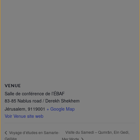
VENUE
Salle de conférence de l’ÉBAF
83-85 Nablus road / Derekh Shekhem
Jérusalem
,
9119001
+ Google Map
Voir Venue site web
Visite du Samedi – Qumrân, Ein Gedi,
Voyage d’études en Samarie-
Galilée
Mer Morte