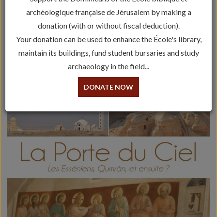
archéologique française de Jérusalem by making a
Conférence du Jeudi – Fr. Étienne
donation (with or without fiscal deduction).
Nodet, op
Your donation can be used to enhance the École's library,
maintain its buildings, fund student bursaries and study
7 December 2017 => 18 h 00 min
-
20 h 00 min
archaeology in the field...
DONATE NOW