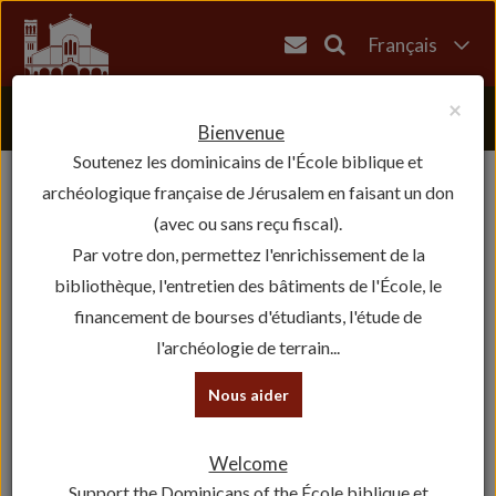
Français
English
×
العربية
Bienvenue
Soutenez les dominicains de l'École biblique et
עברית
archéologique française de Jérusalem en faisant un don
(avec ou sans reçu fiscal).
Par votre don, permettez l'enrichissement de la
bibliothèque, l'entretien des bâtiments de l'École, le
financement de bourses d'étudiants, l'étude de
l'archéologie de terrain...
Nous aider
« Tous les Events
Welcome
This event has passed.
Support the Dominicans of the École biblique et