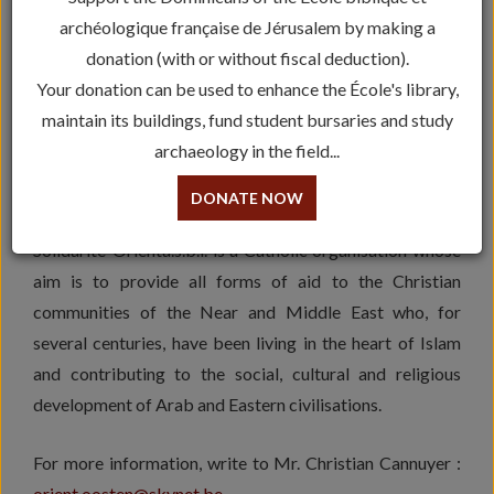
archéologique française de Jérusalem by making a
donation (with or without fiscal deduction).
Your donation can be used to enhance the École's library,
maintain its buildings, fund student bursaries and study
The Belgian Association
Solidarité-Orient
also provides
archaeology in the field...
assistance to the École Biblique et Archéologique
Française.
DONATE NOW
Solidarité-Orienta.s.b.l. is a Catholic organisation whose
aim is to provide all forms of aid to the Christian
communities of the Near and Middle East who, for
several centuries, have been living in the heart of Islam
and contributing to the social, cultural and religious
development of Arab and Eastern civilisations.
For more information, write to Mr. Christian Cannuyer :
orient.oosten@skynet.be