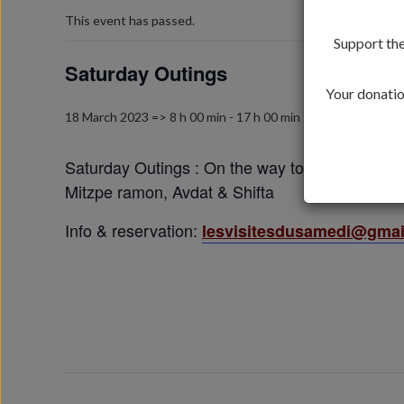
This event has passed.
Support the
Saturday Outings
Your donation
18 March 2023 => 8 h 00 min
-
17 h 00 min
Saturday Outings : On the way to the Neguev !
Mitzpe ramon, Avdat & Shifta
Info & reservation:
lesvisitesdusamedi@gmai