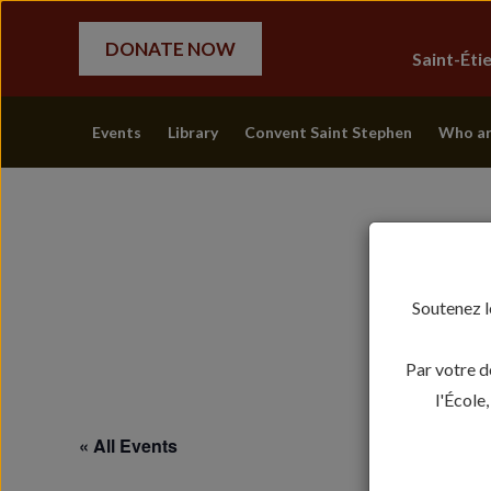
DONATE NOW
Saint-Ét
Events
Library
Convent Saint Stephen
Who ar
Soutenez l
Par votre d
l'École
« All Events