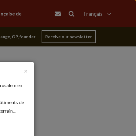
ançaise de
Français
English
العربية
range, OP, founder
Receive our newsletter
עברית
×
érusalem en
bâtiments de
rrain...