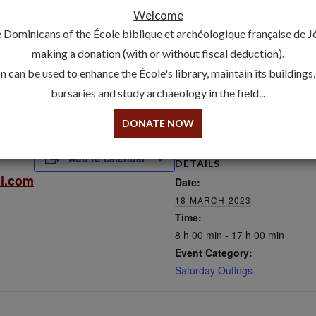
Welcome
 Dominicans of the École biblique et archéologique française de 
making a donation (with or without fiscal deduction).
 can be used to enhance the École's library, maintain its buildings
bursaries and study archaeology in the field...
DONATE NOW
Add to calendar
DETAILS
l.com
Date:
18 MARCH 2023
Time:
8 h 00 min - 17 h 00 min
Event Category:
Saturday Outings