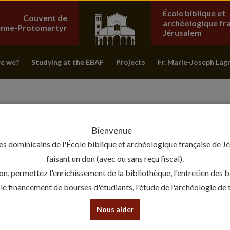
École biblique et
Couvent de
archéologique fr
ienne-Protomartyr
Jérusalem
e we?
Studying at the ÉBAF
Projects
Fr. Marie-Joseph Lag
Bienvenue
es dominicains de l'École biblique et archéologique française de J
faisant un don (avec ou sans reçu fiscal).
on, permettez l'enrichissement de la bibliothèque, l'entretien des 
, le financement de bourses d'étudiants, l'étude de l'archéologie de te
Nous aider